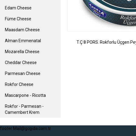
Edam Cheese
Füme Cheese
Maasdam Cheese
Alman Emmenatal
T.Ç 8 PORS. Rokforlu Üçgen Pe
Mozarella Cheese
Cheddar Cheese
Parmesan Cheese
Rokfor Cheese
Mascarpone - Ricotta
Rokfor - Parmesan -
Camembert Krem
footer Mail@gcgida.com.tr