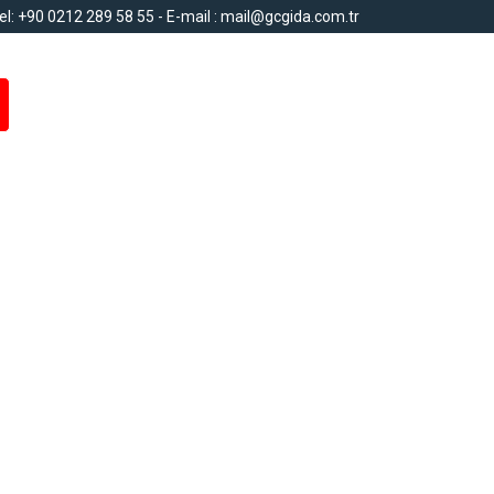
el: +90 0212 289 58 55 - E-mail : mail@gcgida.com.tr